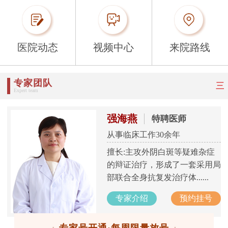
医院动态
视频中心
来院路线
专家团队
三
Expert team
强海燕
特聘医师
从事临床工作30余年
擅长:主攻外阴白斑等疑难杂症
的辩证治疗，形成了一套采用局
部联合全身抗复发治疗体......
专家介绍
预约挂号
专家号开通·每周限量放号