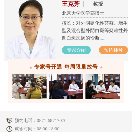
王克芳
教授
北京大学医学部博士
擅长：对外阴硬化性苔藓、增生
型及混合型外阴白斑等疑难性外
阴白斑疾病的诊断......
专家介绍
预约挂号
专家号开通·每周限量放号
预约电话：
0871-68717070
就诊时间：08:00-18:00