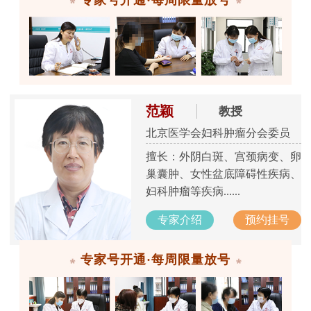
范颖
教授
北京医学会妇科肿瘤分会委员
擅长：外阴白斑、宫颈病变、卵
巢囊肿、女性盆底障碍性疾病、
妇科肿瘤等疾病......
专家介绍
预约挂号
专家号开通·每周限量放号