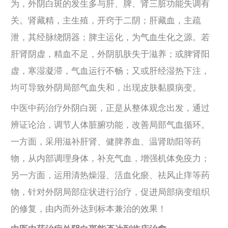
为，外阴白斑的发生多与肝、脾、肾三脏功能失调有
关。肾藏精，主生殖，开窍于二阴；肝藏血，主疏
泄，其经脉绕阴器；脾主运化，为气血生化之源。若
肝肾阴虚，精血不足，外阴肌肤失于滋养；或脾肾阳
虚
，寒湿凝滞，气血运行不畅；又或肝经湿热下注，
均可导致外阴局部气血失和，出现皮肤黏膜病变。
中医中药治疗外阴白斑，正是从整体观念出发，通过
辨证论治，调节人体脏腑功能，改善局部气血循环。
一方面，采用滋补肝肾、健脾养血、温肾助阳等药
物，从内部调理身体，补充气血，增强机体免疫力；
另一方面，运用清热燥湿、活血化瘀、祛风止痒等药
物，针对外阴局部症状进行治疗，促进局部病变组织
的修复，由内而外达到标本兼治的效果！