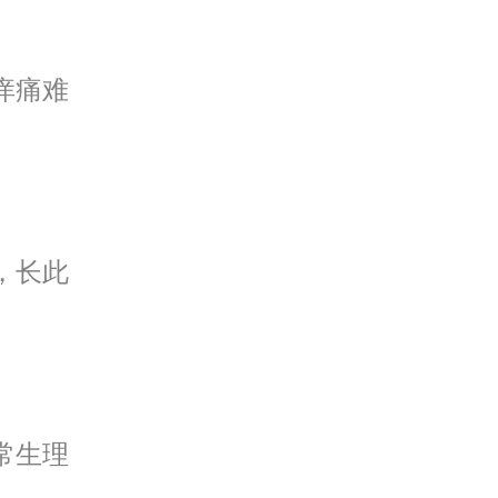
痒痛难
，长此
常生理