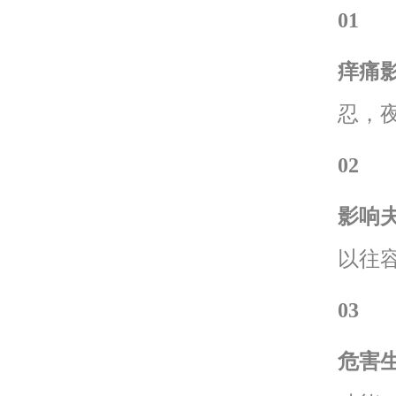
0
1
痒痛
忍，
02
影响
以往
03
危害