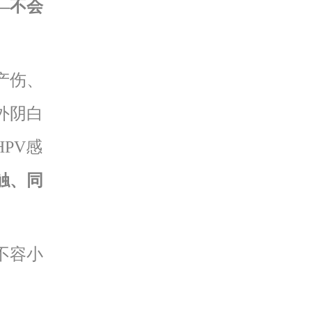
—不会
产伤、
外阴白
PV感
触、同
不容小