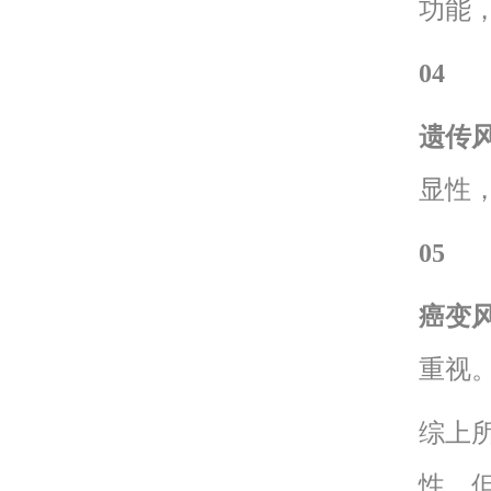
功能
04
遗传
显性
05
癌变
重视
综上
性，