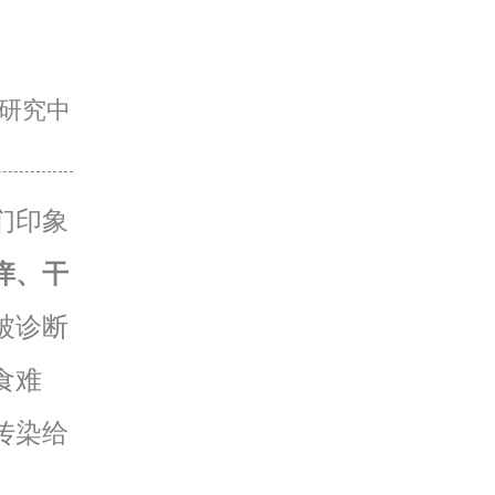
研究中
们印象
痒、干
被诊断
食难
传染给