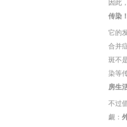
因此
传染
它的
合并
斑不
染等
房生
不过
觑：