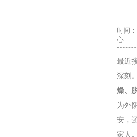
时间：20
心
最近
深刻
燥、
为外
安，
家人