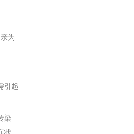
母亲为
需引起
传染
症状，