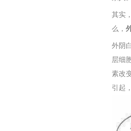
其实
么，
外阴
层细
素改
引起