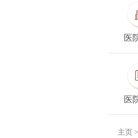
医
医
主页