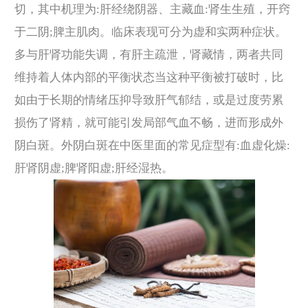
切，其中机理为:肝经绕阴器、主藏血:肾生生殖，开窍
于二阴;脾主肌肉。临床表现可分为虚和实两种症状。
多与肝肾功能失调，有肝主疏泄，肾藏情，两者共同
维持着人体内部的平衡状态当这种平衡被打破时，比
如由于长期的情绪压抑导致肝气郁结，或是过度劳累
损伤了肾精，就可能引发局部气血不畅，进而形成外
阴白斑。外阴白斑在中医里面的常见症型有:血虚化燥:
肝肾阴虚;脾肾阳虚;肝经湿热。