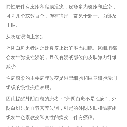
而性病伴有皮疹和黏膜湿疣，皮疹多为斑疹和丘疹，
可为几个或数百个，伴有瘙痒，常见于躯干、面部及
上肢。
从炎症浸润上鉴别
外阴白斑患者病灶处真皮上部的淋巴细胞、浆细胞都
会发生弥漫性浸润，且仅有浸润部位的皮肤弹力纤维
减少。
性病感染的主要病理改变是淋巴细胞和巨噬细胞浸润
组织的慢性炎症表现。
因此提醒外阴白斑的患者：“外阴白斑不是性病”，外
阴白斑只是血管营养失调，引起的外阴皮肤和黏膜组
织发生色素改变和变性的病变，伴有瘙痒。